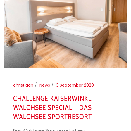
christiaan
News
3 September 2020
CHALLENGE KAISERWINKL-
WALCHSEE SPECIAL – DAS
WALCHSEE SPORTRESORT
Das Walchsee Sportresort ist ein