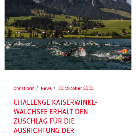
christiaan
News
30 Oktober 2020
CHALLENGE KAISERWINKL-
WALCHSEE ERHÄLT DEN
ZUSCHLAG FÜR DIE
AUSRICHTUNG DER